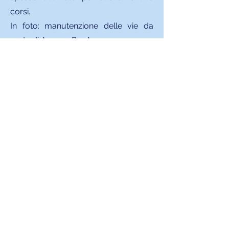
corsi.
In foto: manutenzione delle vie da
parte di Acceso PanAm.
Maggiori informazioni nella pagina La
Cueva Boulder Gym
VALLE DE LAS ROCAS
El Valle de las Rocas si trova nel
dipartimento di Potosí, a oltre 4.000