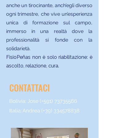
anche un tirocinante, anch’egli diverso
ogni trimestre, che vive un’esperienza
unica di formazione sul campo,
immerso in una realtà dove la
professionalità si fonde con la
solidarietà.
FisioPeñas non è solo riabilitazione: è
ascolto, relazione, cura.
CONTATTACI
Bolivia: Jose (+591)
73735566
Italia: Andrea (+39)
334578838