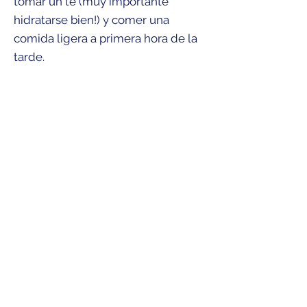
tomar un té (muy importante
hidratarse bien!) y comer una
comida ligera a primera hora de la
tarde.
dia 2
Saldrás del campamento alto
alrededor de las 3 am para
comenzar el ascenso que dura de 4
a 6 horas. La ruta normal no es
técnicamente exigente pero hay,
sin embargo, dos secciones
ligeramente más empinadas y más
expuestas. El primer escalón está
representado por la "Pala Chica", un
pequeño muro con una pendiente
de 45° situado aproximadamente a