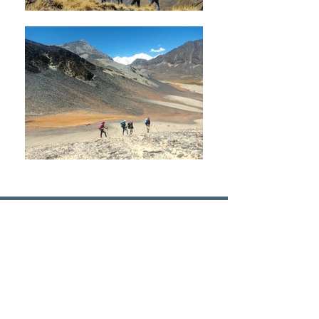
Programma approfondito
giorno 1
In mattinata è prevista la partenza
da Peñas in direzione della laguna