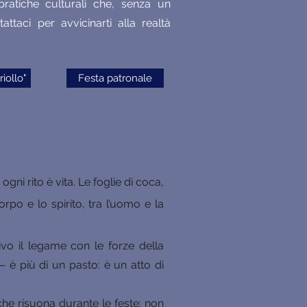
 pratiche culturali che, senza un
taci per avvicinarti alla realtà
iollo"
Festa patronale
ni rito è vita. Le foglie di coca,
po e lo spirito, tra l’uomo e la
vo il legame con le forze della
 — è più di un pasto: è un atto di
che risuona durante le feste: non