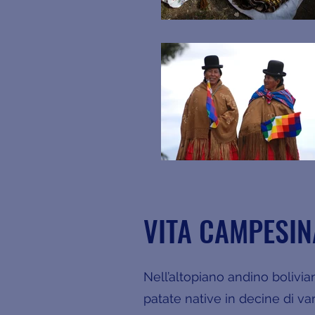
VITA CAMPESI
Nell’altopiano andino bolivian
patate native in decine di var