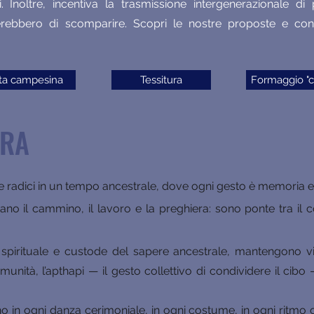
. Inoltre, incentiva la trasmissione intergenerazionale di
erebbero di scomparire. Scopri le nostre proposte e contat
ta campesina
Tessitura
Formaggio "cr
ARA
 radici in un tempo ancestrale, dove ogni gesto è memoria e og
 il cammino, il lavoro e la preghiera: sono ponte tra il cor
 spirituale e custode del sapere ancestrale, mantengono vi
omunità, l’apthapi — il gesto collettivo di condividere il cibo
o in ogni danza cerimoniale, in ogni costume, in ogni ritmo 