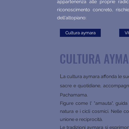
appartenenza alle proprie radici
riconoscimento concreto, rischi
dell'altopiano:
Cultura aymara
Vi
CULTURA AYM
L
a cultura aymara affonda le sue
sacre e quotidiane, accompagnano
Pachamama.
Figure come l' "amauta", guida
natura e i cicli cosmici. Nelle c
unione e reciprocità.
Le tradizioni aymara si esprimon