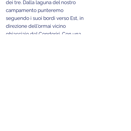
dei tre. Dalla laguna del nostro
campamento punteremo
seguendo i suoi bordi verso Est, in
direzione dell'ormai vicino
ghiacciaio del Condoriri. Con una
svolta verso sud saliremo per
pendii ripidi fino a raggiungere il
passo a 5150m e da qui per chi avrà
ancora le forze necessarie,
punteremo alla vetta del Pico
Austria, cima di 5327m e punto
panoramico perfetto per osservare
le cime vicine.
Da questo punto inizierà la discesa
che ci porterà prima alla Laguna
Ch'iar Quta e poi al punto dove ci
recupererà l'auto per